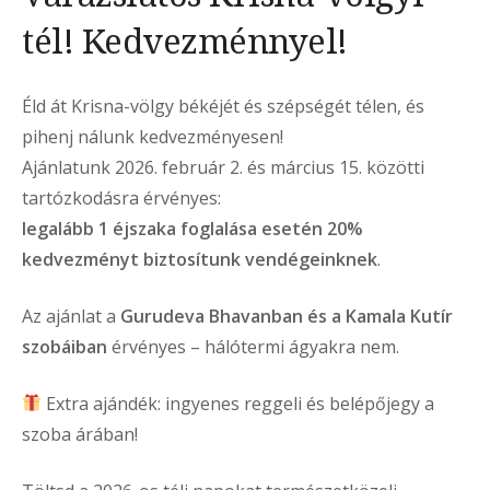
tél! Kedvezménnyel!
Éld át Krisna-völgy békéjét és szépségét télen, és
pihenj nálunk kedvezményesen!
Ajánlatunk 2026. február 2. és március 15. közötti
tartózkodásra érvényes:
legalább 1 éjszaka foglalása esetén 20%
kedvezményt biztosítunk vendégeinknek
.
Az ajánlat a
Gurudeva Bhavanban és a Kamala Kutír
szobáiban
érvényes – hálótermi ágyakra nem.
Extra ajándék: ingyenes reggeli és belépőjegy a
szoba árában!