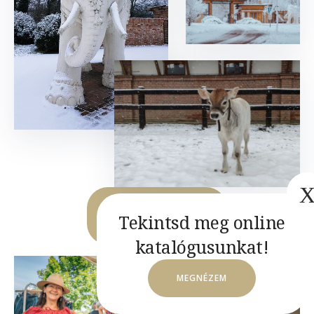
PIHENEK
K
EDVEZMÉNYESEN
Tekintsd meg online
!
katalógusunkat!
MEGNÉZEM