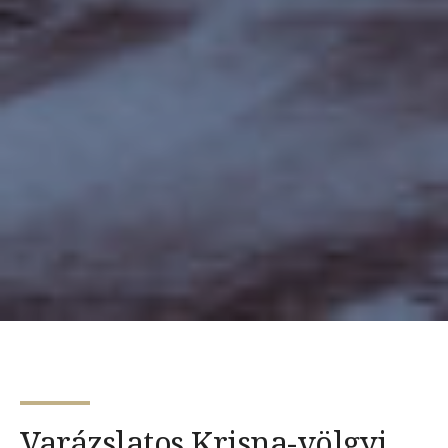
Varázslatos Krisna-völgyi