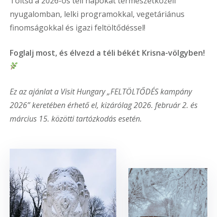
Töltsd a 2026-os téli napokat természetközeli
nyugalomban, lelki programokkal, vegetáriánus
finomságokkal és igazi feltöltődéssel!
Foglalj most, és élvezd a téli békét Krisna-völgyben!
Ez az ajánlat a Visit Hungary „FELTÖLTŐDÉS kampány
2026” keretében érhető el, kizárólag 2026. február 2. és
március 15. közötti tartózkodás esetén.