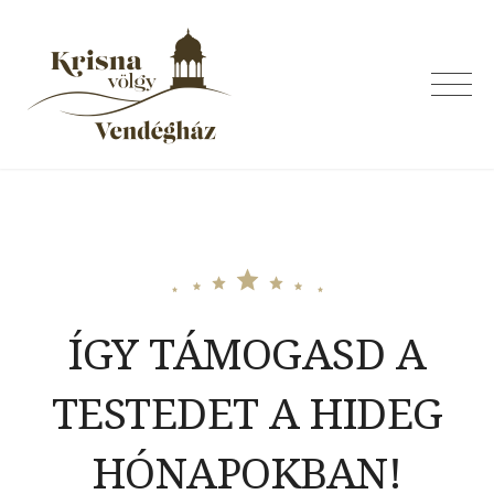
Skip
to
content
Krisna-völgyi
vendégház
ÍGY TÁMOGASD A
TESTEDET A HIDEG
HÓNAPOKBAN!