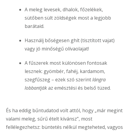
A meleg levesek, dhalok, főzelékek,
sütőben sült zöldségek most a legjobb
barátaid.
Használj bőségesen ghít (tisztított vajat)
vagy jó minőségű olívaolajat!
A fűszerek most különösen fontosak
lesznek: gyömbér, fahéj, kardamom,
szegfűszeg – ezek szó szerint
lángra
lobbantják
az emésztési és belső tüzed.
És ha eddig bűntudatod volt attól, hogy „már megint
valami meleg, sűrű ételt kívánsz”, most
fellélegezhetsz: büntetés nélkül megteheted, vagyos