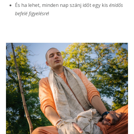
És ha lehet, minden nap szánj időt egy kis
énidős
befelé figyelésre
!