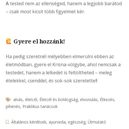
A
tested nem az ellenséged, hanem a legjobb barátod
– csak most kicsit több figyelmet kér.
Gyere el hozzánk!
Ha pedig szeretnél mélyebben elmerülni ebben az
életmódban, gyere el Krisna-völgybe, ahol nemcsak a
testedet, hanem a lelkedet is feltöltheted – meleg
ételekkel, csenddel, és sok-sok szeretettel!
alvás
,
életcél
,
Életcél és boldogság
,
elvonulás
,
Étkezés
,
pihenés
,
Praktikus tanácsok
Általános kérdések
,
ayurveda
,
egészség
,
Útmutató