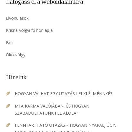
Látogass el a weboldalainkra
Elvonulások
Krisna-völgyi fő honlapja
Bolt
Ökö-völgy
Híreink
HOGYAN VÁLHAT EGY UTAZÁS LELKI ÉLMÉNNYÉ?
MI A KARMA VALÓJÁBAN, ÉS HOGYAN
SZABADULHATUNK FEL ALÓLA?
FENNTARTHATÓ UTAZÁS – HOGYAN NYARALJ ÚGY,