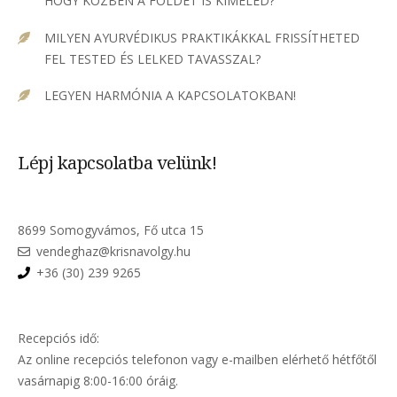
HOGY KÖZBEN A FÖLDET IS KÍMÉLED?
MILYEN AYURVÉDIKUS PRAKTIKÁKKAL FRISSÍTHETED
FEL TESTED ÉS LELKED TAVASSZAL?
LEGYEN HARMÓNIA A KAPCSOLATOKBAN!
Lépj kapcsolatba velünk!
8699 Somogyvámos, Fő utca 15
vendeghaz@krisnavolgy.hu
+36 (30) 239 9265
Recepciós idő:
Az online recepciós telefonon vagy e-mailben elérhető hétfőtől
vasárnapig 8:00-16:00 óráig.