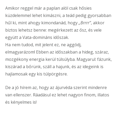
Amikor reggel már a paplan alól csak hősies
küzdelemmel lehet kimászni, a teád pedig gyorsabban
hűl ki, mint ahogy kimondanád, hogy
„Brrrr”
, akkor
biztos lehetsz benne: megérkezett az ősz, és vele
együtt a Vata-domináns időszak.
Ha nem tudod, mit jelent ez, ne aggódj,
elmagyarázom! Ebben az időszakban a hideg, száraz,
mozgékony energia kerül túlsúlyba. Magyarul: fázunk,
kiszárad a bőrünk, száll a hajunk, és az idegeink is
hajlamosak egy kis túlpörgésre.
De a jó hírem az, hogy az ájurvéda szerint mindenre
van ellenszer. Ráadásul ez lehet nagyon finom, illatos
és kényelmes is!