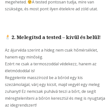
megeheted.
A tested pontosan tudja, mire van
szüksége, és most pont ilyen ételekre ad zöld utat.
2. Melegítsd a tested – kívül és belül!
Az ájurvéda szerint a hideg nem csak hőmérséklet,
hanem egy minőség.
Ezért ne csak a termoszoddal védekezz, hanem az
életmódoddal is!
Reggelente masszírozd be a bőröd egy kis
szezámolajjal, várj egy kicsit, majd vegyél egy meleg
zuhanyt! Ez nemcsak puhává teszi a bőrt, de segít
méregteleníteni a bőrön keresztül és meg is nyugtatja
az idegrendszert!