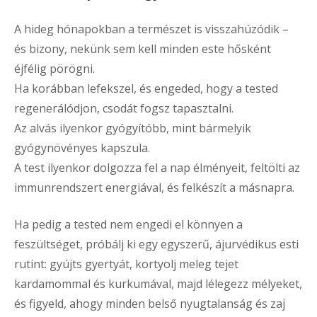
A hideg hónapokban a természet is visszahúzódik –
és bizony, nekünk sem kell minden este hősként
éjfélig pörögni.
Ha korábban lefekszel, és engeded, hogy a tested
regenerálódjon, csodát fogsz tapasztalni.
Az alvás ilyenkor gyógyítóbb, mint bármelyik
gyógynövényes kapszula.
A test ilyenkor dolgozza fel a nap élményeit, feltölti az
immunrendszert energiával, és felkészít a másnapra.
Ha pedig a tested nem engedi el könnyen a
feszültséget, próbálj ki egy egyszerű, ájurvédikus esti
rutint: gyújts gyertyát, kortyolj meleg tejet
kardamommal és kurkumával, majd lélegezz mélyeket,
és figyeld, ahogy minden belső nyugtalanság és zaj