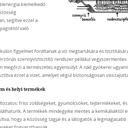
élenergia kiemelkedő
özösség
n, segítve ezzel a
nyagoktól való
ülön figyelmet fordítanak a víz megtartására és tisztításár
rzónás szennyvíztisztító rendszer például vegyszermentes m
n megőrzi a természetes egyensúlyt. A nád gyökerei ugyan
ztítva ezzel a vizet, amelyet végül biztonságosan visszajut
rm és helyi termékek
ltozatos: friss zöldségeket, gyümölcsöket, tejtermékeket, é
alálhatunk. A termékek mindegyike mentes a kemikáliáktól 
osítva, hogy a közösség tagjai és a látogatók a legmagasabb
ereket fogyaszthassák.