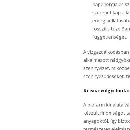
napenergia és sz
szerepet kap a k
energiaellátásába
fosszilis tüzelőa
függetlenséget.
A vízgazdálkodásban k
alkalmazott nádgyöké
szennyvizet, miközbe
szennyeződéseket, tis
Krisna-völgyi biofa
A biofarm kínálata vá
készült finomságot t
anyagoktól, így bizt
természetes élelmisz