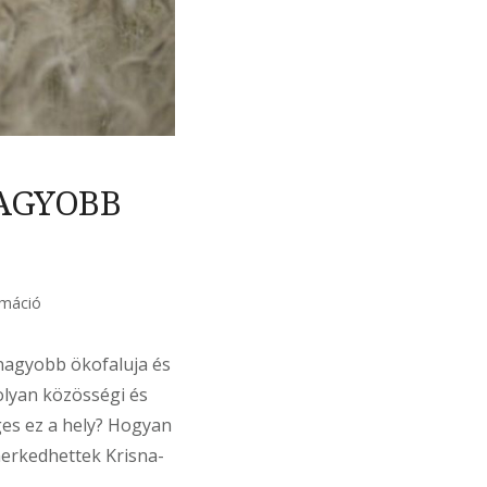
NAGYOBB
rmáció
gnagyobb ökofaluja és
olyan közösségi és
eges ez a hely? Hogyan
erkedhettek Krisna-