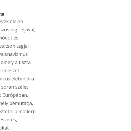
te
évek elején
özösség céljával,
módot és
tosítson tagjai
vaisnavizmus
, amely a tiszta
természet
nikus életmódra
k során széles
tt Európában,
mely bemutatja,
ztetni a modern
mészetes,
okat