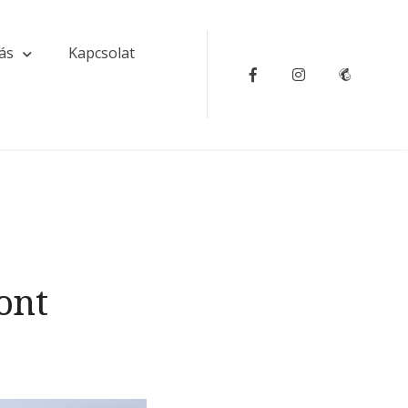
ás
Kapcsolat
Facebook
Instagram
Iratkozz
fel
ont