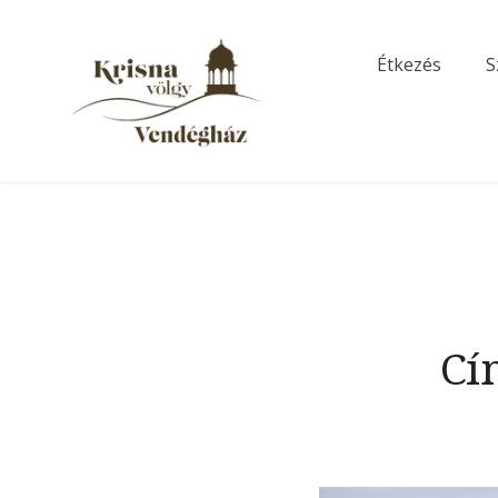
Skip
to
Étkezés
S
content
Krisna-völgyi vend
Cí