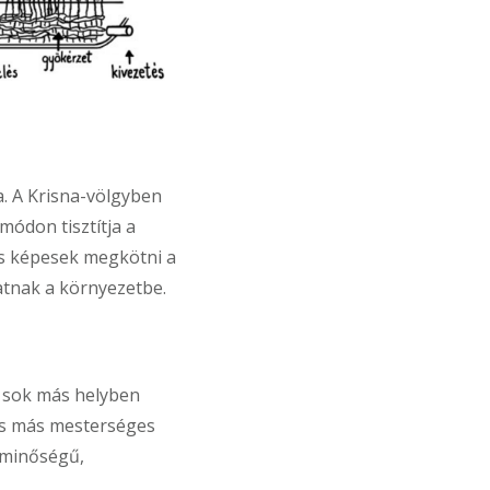
a. A Krisna-völgyben
ódon tisztítja a
is képesek megkötni a
tatnak a környezetbe.
s sok más helyben
és más mesterséges
 minőségű,