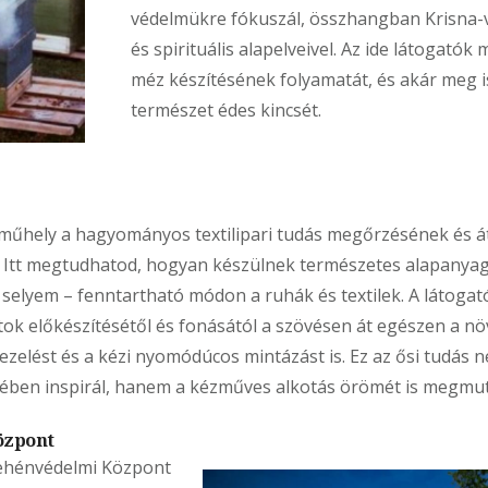
védelmükre fókuszál, összhangban Krisna-v
és spirituális alapelveivel. Az ide látogatók
méz készítésének folyamatát, és akár meg i
természet édes kincsét.
ilműhely a hagyományos textilipari tudás megőrzésének és 
. Itt megtudhatod, hogyan készülnek természetes alapanyago
 selyem – fenntartható módon a ruhák és textilek. A látogató
ok előkészítésétől és fonásától a szövésen át egészen a növ
ezelést és a kézi nyomódúcos mintázást is. Ez az ősi tudás 
ében inspirál, hanem a kézműves alkotás örömét is megmut
özpont
Tehénvédelmi Központ