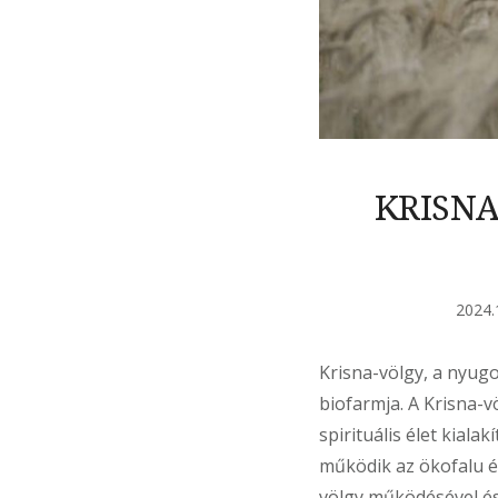
KRISNA
2024.
Krisna-völgy, a nyug
biofarmja. A Krisna-
spirituális élet kial
működik az ökofalu é
völgy működésével és 