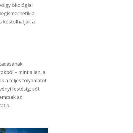
ölgy ökológiai
 megismerhetik a
s kóstolhatják a
átadásának
kból – mint a len, a
k a teljes folyamatot
ényi festésig, sőt
nemcsak az
atja.