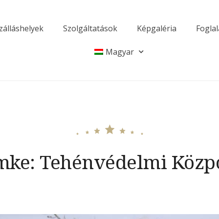
zálláshelyek
Szolgáltatások
Képgaléria
Foglal
égház
Magyar
mke:
Tehénvédelmi Közp