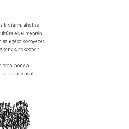
s biofarm, ahol az
ultúra elvei mentén
m az egész környezet
égítenek, miközben
e arra, hogy a
szet ritmusával.