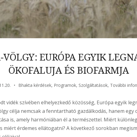
-VÖLGY: EURÓPA EGYIK LEG
ÖKOFALUJA ÉS BIOFARMJA
11.20.
Bhakta kérdések
,
Programok
,
Szolgáltatások
,
További info
odt vidék szívében elhelyezkedő közösség, Európa egyik le
völgy célja nemcsak a fenntartható gazdálkodás, hanem egy 
akítása is, amely harmóniában él a természettel. Miért különl
s miért érdemes ellátogatni? A következő sorokban megism
céljaival.