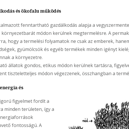
lkodás és ökofalu működés
kalmazott fenntartható gazdálkodás alapja a vegyszermente
, környezetbarát módon kerülnek megtermelésre. A permak
arra, hogy a termelési folyamatok ne csak az emberek, hane
zöldségek, gyümölcsök és egyéb termékek minden igényt kiel
annak a környezetre.
tó állatok gondos, etikus módon kerülnek tartásra, figyelv
ent tiszteletteljes módon végezzenek, összhangban a termé
energia és
igorú figyelmet fordít a
a minden területen, így a
energiaforrások
pvető fontosságú. A