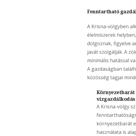
Fenntartható gazdá
A Krisna-völgyben al
élelmiszerek helyben
dolgoznak, figyelve 
javát szolgálják. A 
minimális hatással v
A gazdaságban találha
közösség tagjai mind
Környezetbarát 
vízgazdálkodás
A Krisna-völgy sz
fenntarthatóságr
környezetbarát 
használata is ala