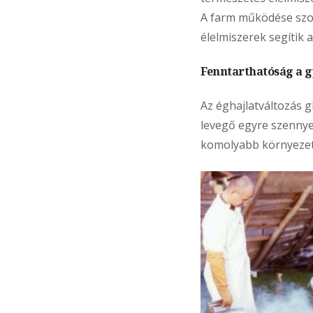
A farm működése szor
élelmiszerek segítik
Fenntarthatóság a 
Az éghajlatváltozás gl
levegő egyre szenny
komolyabb környezeti