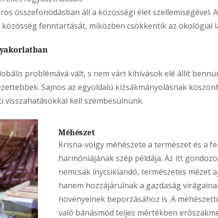
os összefonódásban áll a közösségi élet szellemiségével. A
 a közösség fenntartását, miközben csökkentik az ökológiai 
gyakorlatban
obális problémává vált, s nem várt kihívások elé állít bennünk
ezettebbek. Sajnos az egyoldalú kizsákmányolásnak köszön
 visszahatásokkal kell szembesülnünk.
Méhészet
Krisna-völgy méhészete a természet és a f
harmóniájának szép példája. Az itt gondoz
nemcsak ínycsiklandó, természetes mézet 
hanem hozzájárulnak a gazdaság virágaina
növényeinek beporzásához is. A méhészet
való bánásmód teljes mértékben erőszakme