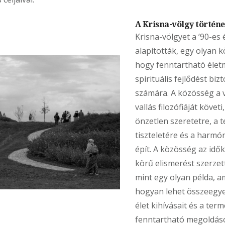
A Krisna-völgy történe
Krisna-völgyet a ’90-es 
alapították, egy olyan k
hogy fenntartható élet
spirituális fejlődést biz
számára. A közösség a 
vallás filozófiáját követi
önzetlen szeretetre, a 
tiszteletére és a harmó
épít. A közösség az idő
körű elismerést szerze
mint egy olyan példa, a
hogyan lehet összeegye
élet kihívásait és a ter
fenntartható megoldás