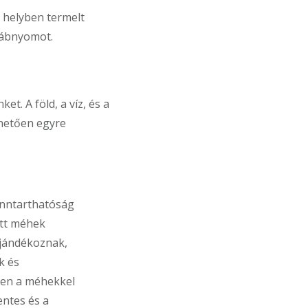
 helyben termelt
lábnyomot.
et. A föld, a víz, és a
hetően egyre
enntarthatóság
ott méhek
ajándékoznak,
k és
ben a méhekkel
ntes és a