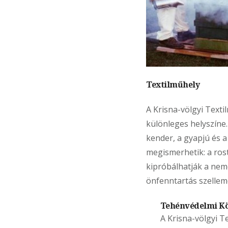
Textilműhely
A Krisna-völgyi Text
különleges helyszíne
kender, a gyapjú és a
megismerhetik: a rost
kipróbálhatják a nem
önfenntartás szellem
Tehénvédelmi K
A Krisna-völgyi 