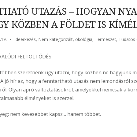
HATÓ UTAZÁS – HOGYAN NYA
Y KÖZBEN A FÖLDET IS KÍMÉ
.19.
Ideérkezés
,
Nem-kategorizált
,
ökológia
,
Természet
,
Tudatos 
VALÓDI FELTÖLTŐDÉS
 többen szeretnénk úgy utazni, hogy közben ne hagyjunk m
 A jó hír az, hogy a fenntartható utazás nem lemondásról s
ől. Olyan apró változtatásokról, amelyekkel nemcsak a kö
talmasabb élményeket is szerzel.
ényeg: nem kevesebbet kapsz… hanem többet.