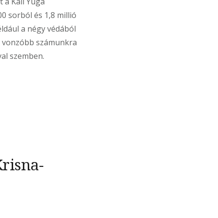
t a Kali Yuga
0 sorból és 1,8 millió
éldául a négy védából
el vonzóbb számunkra
val szemben.
risna-