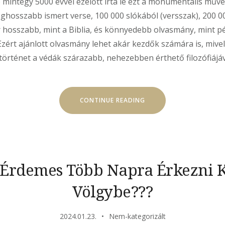
) mintegy 5000 évvel ezelőtt írta le ezt a monumentális műve
leghosszabb ismert verse, 100 000 slókából (versszak), 200 00
ör hosszabb, mint a Biblia, és könnyedebb olvasmány, mint p
zért ajánlott olvasmány lehet akár kezdők számára is, miv
 történet a védák szárazabb, nehezebben érthető filozófiájá
„MAHABHARATA:
CONTINUE READING
INDIAI
NAGY
EPOSZA
ÉS
A
KRISNA-
TUDAT
REJTETT
BÖLCSESSÉGE”
 Érdemes Több Napra Érkezni K
Völgybe???
2024.01.23.
Nem-kategorizált