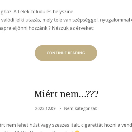
gház: A Lélek-felüdülés helyszíne
egy valódi lelki utazás, mely tele van szépséggel, nyugalommal
apra eljönni hozzánk ? Nézzük az érveket:
„MIÉRT
CONTINUE READING
ÉRDEMES
TÖBB
NAPRA
ÉRKEZNI
KRISNA-
VÖLGYBE???”
Miért nem…???
2023.12.09.
Nem-kategorizált
rt nem lehet húst vagy szeszes italt, cigarettát hozni a ven