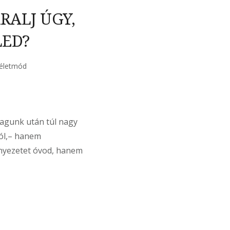
RALJ ÚGY,
LED?
életmód
agunk után túl nagy
zól,– hanem
rnyezetet óvod, hanem