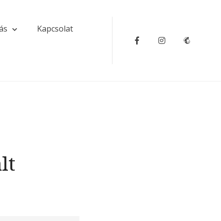
ás
Kapcsolat
Facebook
Instagram
Iratkozz
fel
lt