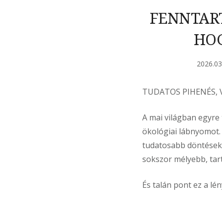
FENNTART
HOG
2026.03
TUDATOS PIHENÉS, 
A mai világban egyre
ökológiai lábnyomot.
tudatosabb döntésekr
sokszor mélyebb, tar
És talán pont ez a l