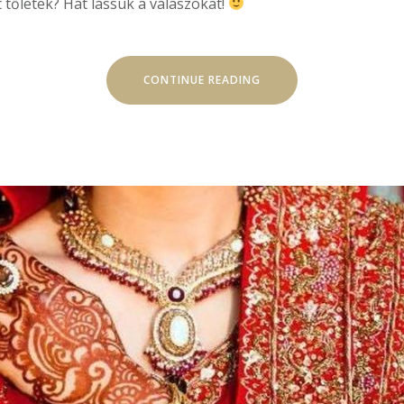
 tőletek? Hát lássuk a válaszokat!
„MIÉRT
CONTINUE READING
NEM…???”