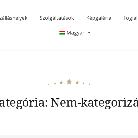
zálláshelyek
Szolgáltatások
Képgaléria
Foglal
égház
Magyar
ategória:
Nem-kategorizá