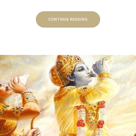
„FENNTARTHATÓ
CONTINUE READING
UTAZÁS
–
HOGYAN
NYARALJ
ÚGY,
HOGY
KÖZBEN
A
FÖLDET
IS
KÍMÉLED?”