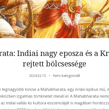
ta: Indiai nagy eposza és a Kr
rejtett bölcsessége
2024.02.15.
Nem-kategorizált
ik legnagyobb kincse a Mahabharata, egy óriási epikus mű, m
 miközben izgalmas történetet mesél el. A Mahabharata nemc
de az indiai vallás és kultúra esszenciáját is magában hordozz